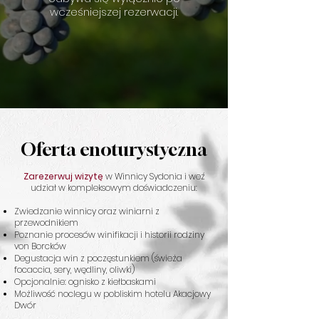
wcześniejszej rezerwacji.
Oferta enoturystyczna
Zarezerwuj wizytę
w Winnicy Sydonia i weź
udział w kompleksowym doświadczeniu:
Zwiedzanie winnicy oraz winiarni z
przewodnikiem
Poznanie procesów winifikacji i historii rodziny
von Borcków
Degustacja win z poczęstunkiem (świeża
focaccia, sery, wędliny, oliwki)
Opcjonalnie: ognisko z kiełbaskami
Możliwość noclegu w pobliskim hotelu Akacjowy
Dwór