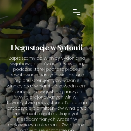
Degustacje w Sydonii
Zapraszamy do Winnicy Sydonia na
wyjątkową podróż enoturystyczną,
podczas której poznasz proces
powstawania naszych win i historię
regionu. Oferujemy zwiedzanie
winnicy oraz winiarni z przewodnikiem,
zakończone degustacją naszych
wyselekcjonowanych win w
towarzystwie poczęstunku. To idealna
propozycja dla miłośników wina, grup
znajomych i osób szukających
niezapomnianych wrażeń w
malowniczym otoczeniu. Zwiedzanie
odbywa się wyłącznie po