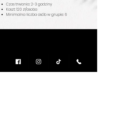
Czas trwania: 2-3 godziny
Koszt: 120 zł/osoba
Minimalna liczba osób w grupie: 6
Kontakt
Sklep
Adres:
Wytrawne
Trzebiatów 2
Półwytrawne
73-131 Pęzino
Słodkie
Musujące
Phone: +
48 609 206 300
Oferta specjalna
Email:
biuro@winnica-
sydonia.pl
Pomocne linki
Godziny otwarcia